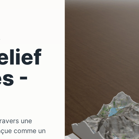
D
elief
s -
travers une
onçue comme un