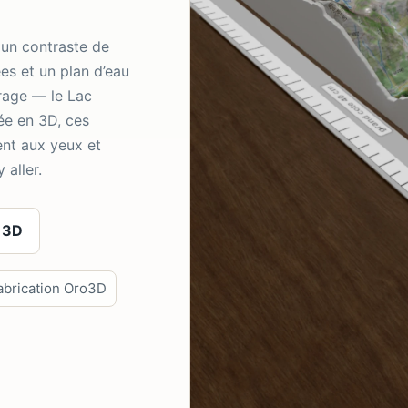
 un contraste de
es et un plan d’eau
rage — le Lac
ée en 3D, ces
ent aux yeux et
 aller.
 3D
abrication Oro3D