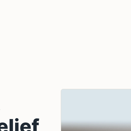
D
elief