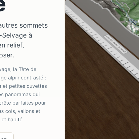
e
 autres sommets
-Selvage à
 relief,
oser.
vage, la Tête de
ge alpin contrasté :
 et petites cuvettes
des panoramas qui
crête parfaites pour
es cols, vallons et
et habité.