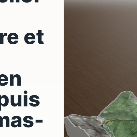
re et
en
puis
mas-