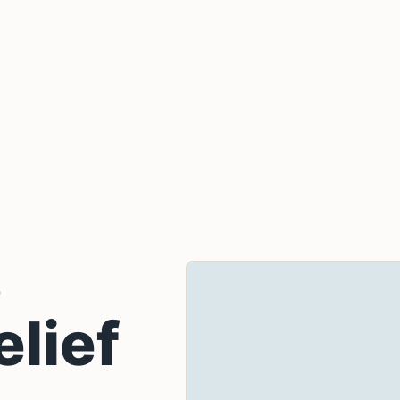
D
elief