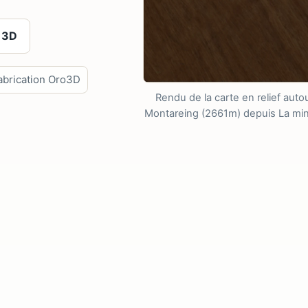
 3D
abrication Oro3D
Rendu de la carte en relief au
Montareing (2661m) depuis La mine 