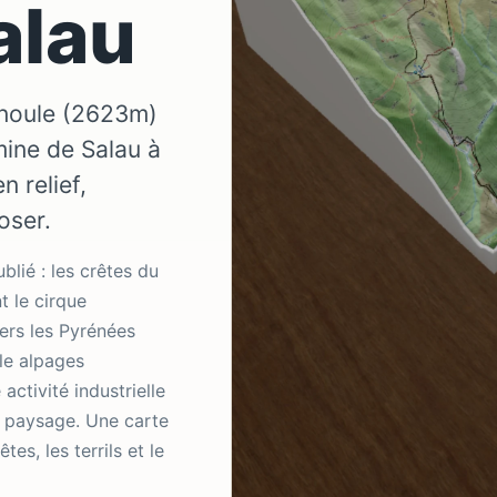
alau
noule (2623m)
ine de Salau à
 relief,
oser.
lié : les crêtes du
 le cirque
ers les Pyrénées
êle alpages
activité industrielle
 paysage. Une carte
es, les terrils et le