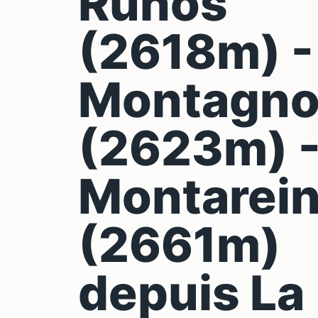
Ruhos
(2618m) -
Montagno
(2623m) 
Montarei
(2661m)
depuis La