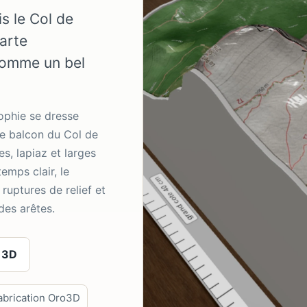
s le Col de
carte
comme un bel
Sophie se dresse
le balcon du Col de
s, lapiaz et larges
emps clair, le
ruptures de relief et
 des arêtes.
 3D
abrication Oro3D