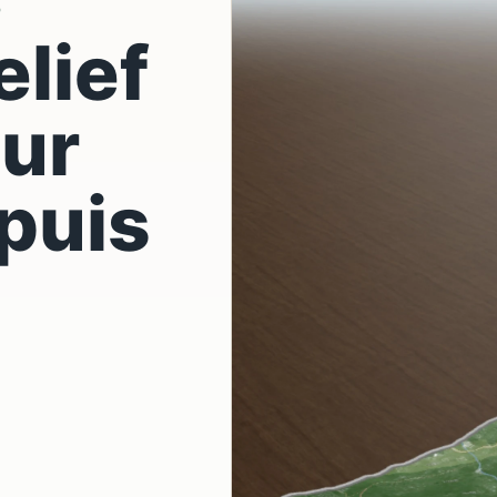
D
elief
eur
puis