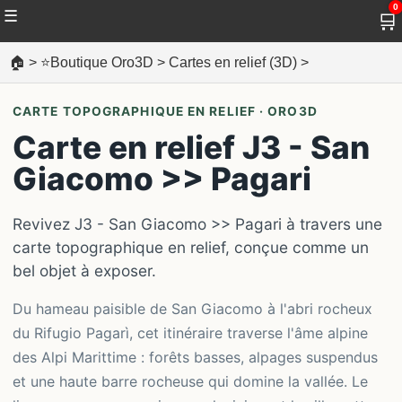
0
☰
🛒
🏠
>
⭐Boutique Oro3D
>
Cartes en relief (3D)
>
CARTE TOPOGRAPHIQUE EN RELIEF · ORO3D
Carte en relief J3 - San
Giacomo >> Pagari
Revivez J3 - San Giacomo >> Pagari à travers une
carte topographique en relief, conçue comme un
bel objet à exposer.
Du hameau paisible de San Giacomo à l'abri rocheux
du Rifugio Pagarì, cet itinéraire traverse l'âme alpine
des Alpi Marittime : forêts basses, alpages suspendus
et une haute barre rocheuse qui domine la vallée. Le