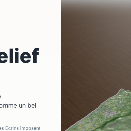
D
elief
e
comme un bel
les Écrins imposent