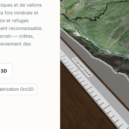
tiques et de vallons
la fois minérale et
ce et refuges
nt reconnaissable.
terrain — crêtes,
 deviennent des
 3D
abrication Oro3D