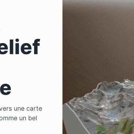
D
elief
ne
vers une carte
comme un bel