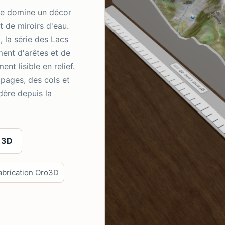
ne domine un décor
t de miroirs d'eau.
, la série des Lacs
ment d'arêtes et de
t lisible en relief.
lpages, des cols et
dère depuis la
 3D
abrication Oro3D