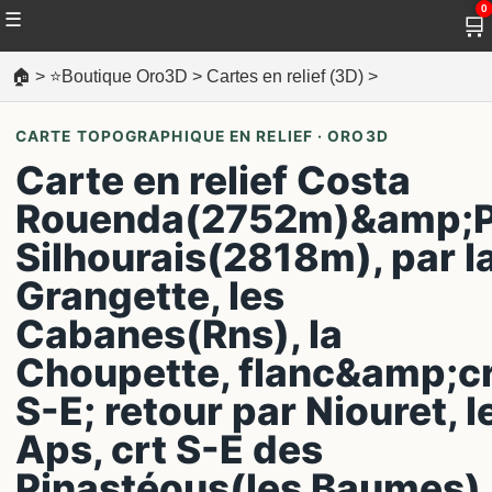
0
☰
🛒
🏠
>
⭐Boutique Oro3D
>
Cartes en relief (3D)
>
CARTE TOPOGRAPHIQUE EN RELIEF · ORO3D
Carte en relief Costa
Rouenda(2752m)&amp;P
Silhourais(2818m), par l
Grangette, les
Cabanes(Rns), la
Choupette, flanc&amp;c
S-E; retour par Niouret, l
Aps, crt S-E des
Pinastéous(les Baumes),