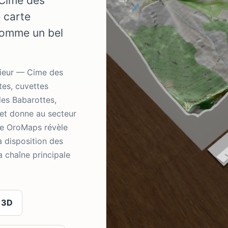
 Cime des
 carte
comme un bel
érieur — Cime des
tes, cuvettes
des Babarottes,
 et donne au secteur
te OroMaps révèle
a disposition des
a chaîne principale
 3D