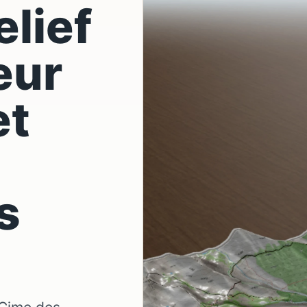
elief
eur
et
s