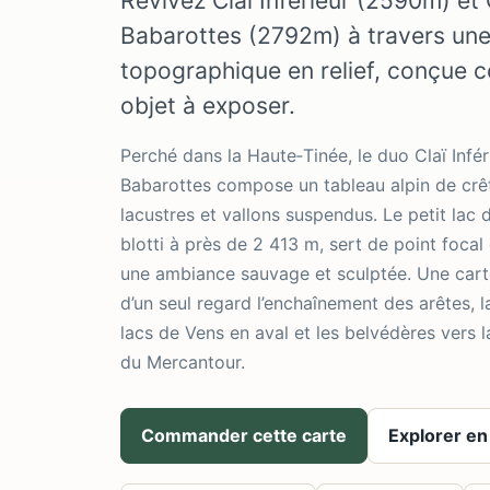
Revivez Claï Infèrieur (2590m) et
Babarottes (2792m) à travers une
topographique en relief, conçue 
objet à exposer.
Perché dans la Haute‑Tinée, le duo Claï Inf
Babarottes compose un tableau alpin de crê
lacustres et vallons suspendus. Le petit lac 
blotti à près de 2 413 m, sert de point focal
une ambiance sauvage et sculptée. Une car
d’un seul regard l’enchaînement des arêtes, l
lacs de Vens en aval et les belvédères vers l
du Mercantour.
Commander cette carte
Explorer en