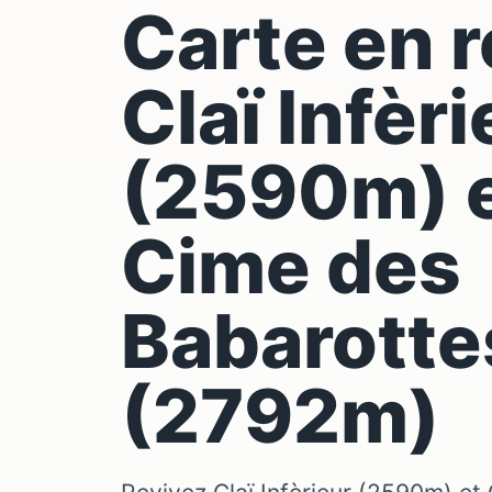
Carte en r
Claï Infèri
(2590m) 
Cime des
Babarotte
(2792m)