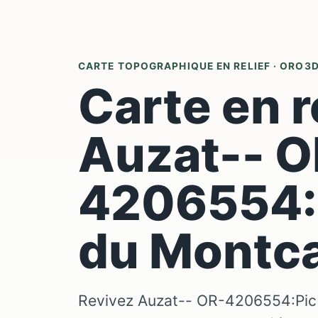
CARTE TOPOGRAPHIQUE EN RELIEF · ORO3
Carte en r
Auzat-- O
4206554:
du Montc
Revivez Auzat-- OR-4206554:Pic