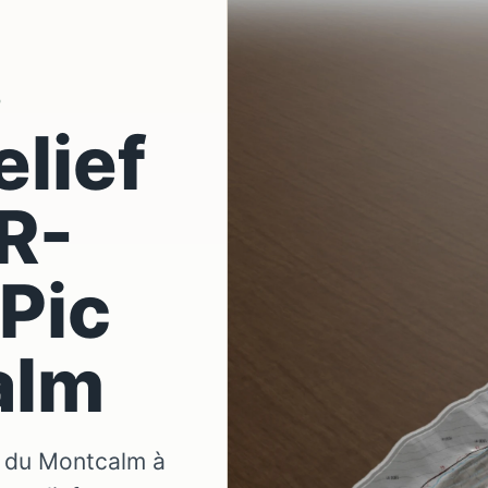
D
elief
R-
Pic
alm
 du Montcalm à