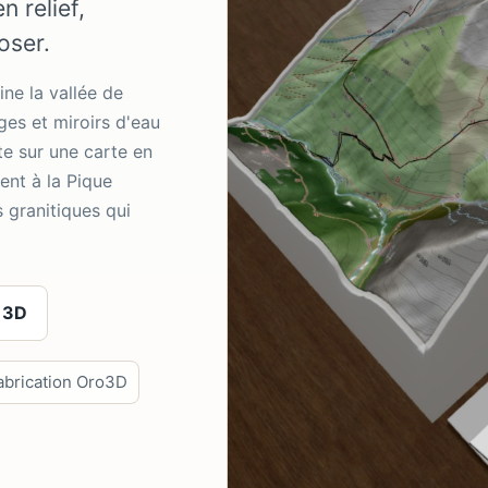
 relief,
oser.
ne la vallée de
ges et miroirs d'eau
te sur une carte en
nent à la Pique
s granitiques qui
 3D
abrication Oro3D