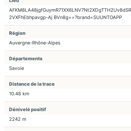
Lieu
AFKM8LA48jgfGuymR71XX6LNV7Nt2XDgTTH2Uv8dSR
2VXFhEbhpavgp-Aj BVn8g==?brand=SUUNTOAPP
Région
Auvergne-Rhône-Alpes
Départements
Savoie
Distance de la trace
10.48 km
Dénivelé positif
2242 m