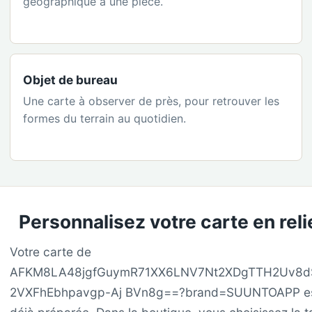
géographique à une pièce.
Objet de bureau
Une carte à observer de près, pour retrouver les
formes du terrain au quotidien.
Personnalisez votre carte en reli
Votre carte de
AFKM8LA48jgfGuymR71XX6LNV7Nt2XDgTTH2Uv8d
2VXFhEbhpavgp-Aj BVn8g==?brand=SUUNTOAPP e