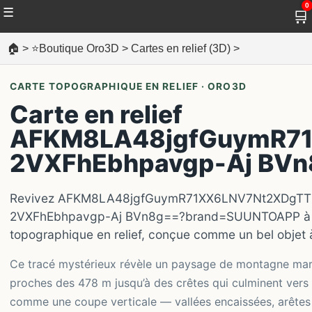
0
☰
🛒
🏠
>
⭐Boutique Oro3D
>
Cartes en relief (3D)
>
CARTE TOPOGRAPHIQUE EN RELIEF · ORO3D
Carte en relief
AFKM8LA48jgfGuymR7
2VXFhEbhpavgp-Aj BV
Revivez AFKM8LA48jgfGuymR71XX6LNV7Nt2XDgTT
2VXFhEbhpavgp-Aj BVn8g==?brand=SUUNTOAPP à tr
topographique en relief, conçue comme un bel objet 
Ce tracé mystérieux révèle un paysage de montagne marq
proches des 478 m jusqu’à des crêtes qui culminent vers 2 
comme une coupe verticale — vallées encaissées, arêtes 