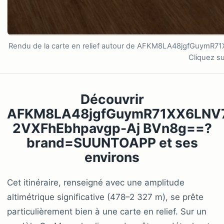
Rendu de la carte en relief autour de AFKM8LA48jgfGu
Cliquez su
Découvrir
AFKM8LA48jgfGuymR71XX6LNV
2VXFhEbhpavgp-Aj BVn8g==?
brand=SUUNTOAPP et ses
environs
Cet itinéraire, renseigné avec une amplitude
altimétrique significative (478–2 327 m), se prête
particulièrement bien à une carte en relief. Sur un