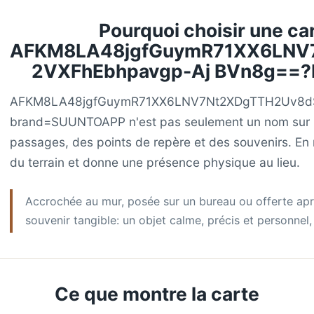
Pourquoi choisir une car
AFKM8LA48jgfGuymR71XX6LNV
2VXFhEbhpavgp-Aj BVn8g==
AFKM8LA48jgfGuymR71XX6LNV7Nt2XDgTTH2Uv8dS
brand=SUUNTOAPP n'est pas seulement un nom sur u
passages, des points de repère et des souvenirs. En rel
du terrain et donne une présence physique au lieu.
Accrochée au mur, posée sur un bureau ou offerte apr
souvenir tangible: un objet calme, précis et personnel, 
Ce que montre la carte